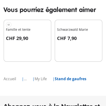
Vous pourriez également aimer
M
Famille et tente
Schwarzwald Marie
CHF 29,90
CHF 7,90
Au panier
Au panier
Accueil
...
My Life
Stand de gaufres