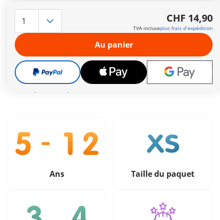
C'est le momant de faire une pause gourmande ! Comprend
un personnage, un stand de friandises et des accessoires.
CHF 14,90
Autres informations
TVA incluse
plus frais d´expédition
Le délai de livraison est actuellement de 3 à 6 jours
Au panier
ouvrable
Livraison gratuite à partir de CHF 99
CHF 14,90
TVA incluse
plus frais d´expédition
Ans
Taille du paquet