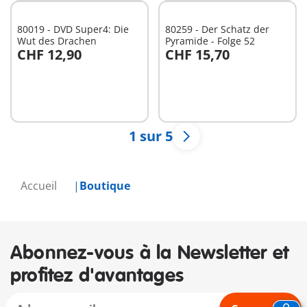
80019 - DVD Super4: Die
80259 - Der Schatz der
Wut des Drachen
Pyramide - Folge 52
CHF 12,90
CHF 15,70
Au panier
Au panier
1 sur 5
Accueil
Boutique
Abonnez-vous à la Newsletter et
profitez d'avantages