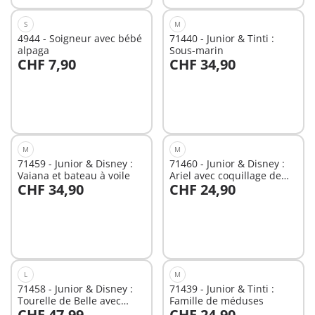
S
M
4944 - Soigneur avec bébé
71440 - Junior & Tinti :
alpaga
Sous-marin
CHF 7,90
CHF 34,90
Au panier
Au panier
M
M
71459 - Junior & Disney :
71460 - Junior & Disney :
Vaiana et bateau à voile
Ariel avec coquillage de
CHF 34,90
CHF 24,90
bain
Au panier
Au panier
L
M
71458 - Junior & Disney :
71439 - Junior & Tinti :
Tourelle de Belle avec
Famille de méduses
CHF 47,99
CHF 24,90
musique