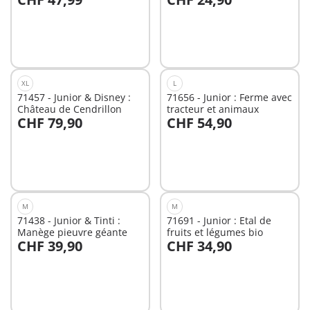
Au panier
Au panier
XL
L
71457 - Junior & Disney :
71656 - Junior : Ferme avec
Château de Cendrillon
tracteur et animaux
CHF 79,90
CHF 54,90
Au panier
Au panier
M
M
71438 - Junior & Tinti :
71691 - Junior : Etal de
Manège pieuvre géante
fruits et légumes bio
CHF 39,90
CHF 34,90
Au panier
Au panier