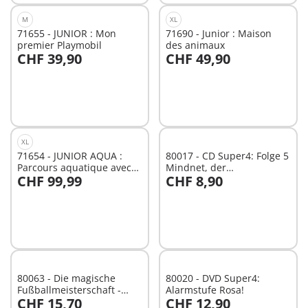
M
XL
71655 - JUNIOR : Mon
71690 - Junior : Maison
premier Playmobil
des animaux
CHF 39,90
CHF 49,90
Au panier
Au panier
XL
71654 - JUNIOR AQUA :
80017 - CD Super4: Folge 5
Parcours aquatique avec
Mindnet, der
CHF 99,99
CHF 8,90
jeux d'eau et effets d'app
Supercomputer
Au panier
Au panier
80063 - Die magische
80020 - DVD Super4:
Fußballmeisterschaft -
Alarmstufe Rosa!
CHF 15,70
CHF 12,90
Folge 60