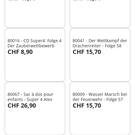
Au panier
Au panier
80016 - CD Super4: Folge 4
80041 - Der Wettkampf der
Der Zauberwettbewerb
Drachenreiter - Folge 58
CHF 8,90
CHF 15,70
Au panier
Au panier
80067 - Sac à dos pour
80009 - Wasser Marsch bei
enfants - Super 4 Alex
der Feuerwehr - Folge 57
CHF 26,90
CHF 15,70
Au panier
Au panier