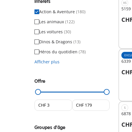
Intérêts
XS
5159
Action & Aventure
(180)
CHF
Les animaux
(122)
Les voitures
(30)
Non
dispo
Dinos & Dragons
(13)
Héros du quotidien
(78)
EXCL
6339 
Afficher plus
CHF
A
Offre
S
6878 
CHF
Groupes d'âge
A