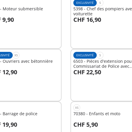
EXCLUSIVITÉ
S
 - Moteur submersible
5398 - Chef des pompiers ave
voiturette
 9,90
CHF 16,90
Au panier
nible
USIVITÉ
XS
EXCLUSIVITÉ
S
- Ouvriers avec bétonnière
6503 - Pièces d'extension pou
Commissariat de Police avec
 12,90
CHF 22,50
Prison/Système d'alarme
u panier
Au panier
XS
- Barrage de police
70380 - Enfants et moto
 19,90
CHF 5,90
u panier
Au panier