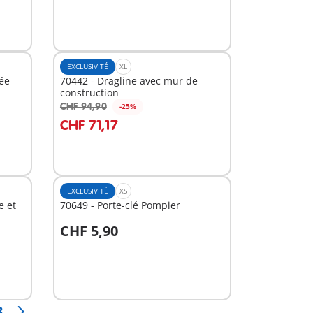
EXCLUSIVITÉ
XL
ée
70442 - Dragline avec mur de
construction
CHF 94,90
-25%
Au panier
CHF 71,17
EXCLUSIVITÉ
XS
e et
70649 - Porte-clé Pompier
CHF 5,90
Au panier
8