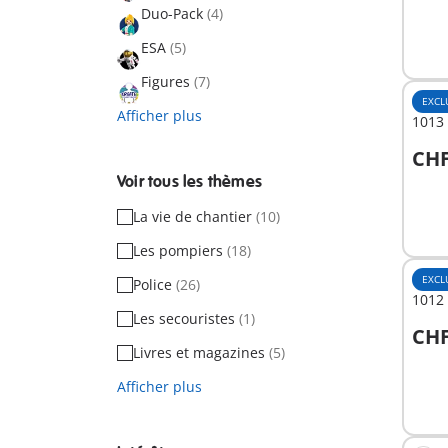
Duo-Pack
(4)
ESA
(5)
Figures
(7)
EXCL
Afficher plus
1013 
CHF
A
Voir tous les thèmes
La vie de chantier
(10)
Les pompiers
(18)
EXCL
Police
(26)
1012 
Les secouristes
(1)
CHF
A
Livres et magazines
(5)
Afficher plus