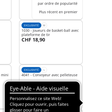
par ordre de popularité
Plus récent en premier
EXCLUSIVITÉ
M
1030 - Joueurs de basket-ball avec
plateforme de tir
CHF 18,90
Au panier
EXCLUSIVITÉ
L
c mini
4041 - Convoyeur avec pelleteuse
CHF 56,90
-25%
Au panier
CHF 42,67