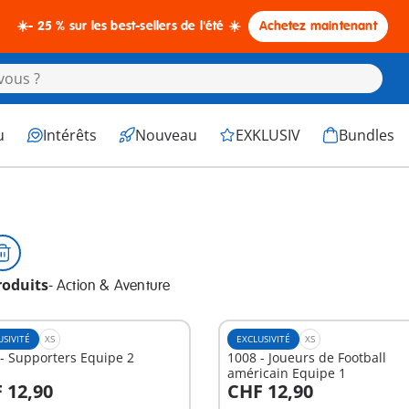
☀️- 25 % sur les best-sellers de l'été ☀️
Achetez maintenant
u
Intérêts
Nouveau
EXKLUSIV
Bundles
roduits
-
Action & Aventure
USIVITÉ
XS
EXCLUSIVITÉ
XS
- Supporters Equipe 2
1008 - Joueurs de Football
américain Equipe 1
 12,90
CHF 12,90
u panier