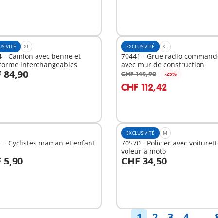
USIVITÉ
XL
EXCLUSIVITÉ
XL
4 - Camion avec benne et
70441 - Grue radio-command
eforme interchangeables
avec mur de construction
 84,90
CHF 149,90
-25%
u panier
Au panier
CHF 112,42
EXCLUSIVITÉ
M
 - Cyclistes maman et enfant
70570 - Policier avec voiturett
voleur à moto
 5,90
CHF 34,50
u panier
Au panier
1
2
3
4
. . .