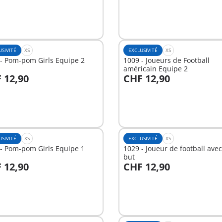
Non
disponible
USIVITÉ
XS
EXCLUSIVITÉ
XS
- Pom-pom Girls Equipe 2
1009 - Joueurs de Football
américain Equipe 2
 12,90
CHF 12,90
u panier
Non
disponible
USIVITÉ
XS
EXCLUSIVITÉ
XS
- Pom-pom Girls Equipe 1
1029 - Joueur de football ave
but
 12,90
CHF 12,90
u panier
Au panier