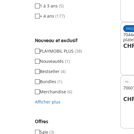
1 à 3 ans
(5)
+ 4 ans
(177)
EXCL
7044
plat
Nouveau et exclusif
CHF
A
PLAYMOBIL PLUS
(38)
Nouveautés
(1)
Bestseller
(4)
Bundles
(1)
XS
70601
Merchandise
(6)
CHF
Afficher plus
A
Offres
Sale
(3)