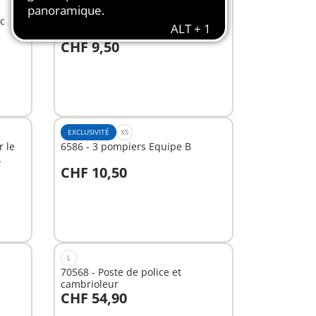
EXCLUSIVITÉ
XS
c
6241 - Lest pour Bateau pirate des
ténèbres réf. 6678
CHF 9,50
Non
disponible
EXCLUSIVITÉ
XS
r le
6586 - 3 pompiers Equipe B
CHF 10,50
Au panier
L
70568 - Poste de police et
cambrioleur
CHF 54,90
Au panier