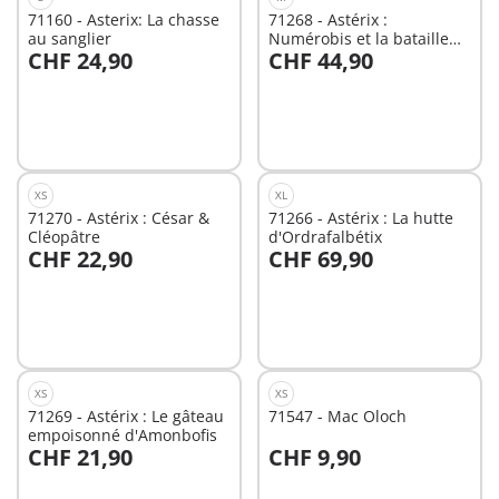
71160 - Asterix: La chasse
71268 - Astérix :
au sanglier
Numérobis et la bataille
CHF 24,90
CHF 44,90
du Palais
Au panier
Au panier
XS
XL
71270 - Astérix : César &
71266 - Astérix : La hutte
Cléopâtre
d'Ordrafalbétix
CHF 22,90
CHF 69,90
Au panier
Non
disponible
XS
XS
71269 - Astérix : Le gâteau
71547 - Mac Oloch
empoisonné d'Amonbofis
CHF 21,90
CHF 9,90
Au panier