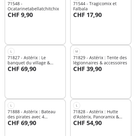
71548 -
71544 - Tragicomix et
Ocatarinetabellatchitchix
Falbala
CHF 9,90
CHF 17,90
Au panier
Au panier
L
M
71827 - Astérix : Le
71829 - Astérix : Tente des
banquet du village &
légionnaires & accessoires
CHF 69,90
CHF 39,90
personnages
Au panier
Au panier
L
L
71888 - Astérix : Bateau
71828 - Astérix : Hutte
des pirates avec 4
d'Astérix, Panoramix &
CHF 69,90
CHF 54,90
personnages
accessoires
Au panier