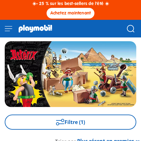
☀️- 25 % sur les best-sellers de l'été ☀️
Achetez maintenant
Filtre (1)