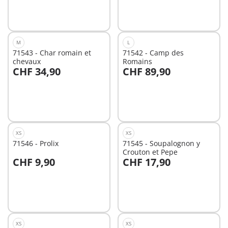
Non
disponible
M
L
71543 - Char romain et
71542 - Camp des
chevaux
Romains
CHF 34,90
CHF 89,90
Au panier
Au panier
XS
XS
71546 - Prolix
71545 - Soupalognon y
Crouton et Pepe
CHF 9,90
CHF 17,90
Au panier
Au panier
XS
XS