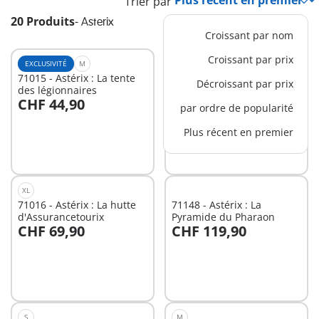
Trier par
20 Produits
-
Asterix
Croissant par nom
Croissant par prix
EXCLUSIVITÉ
M
XS
71015 - Astérix : La tente
70934 - Astérix : Les
Décroissant par prix
des légionnaires
légionnaires romains
CHF 44,90
CHF 18,90
par ordre de popularité
Au panier
Plus récent en premier
Non
disponible
XL
71016 - Astérix : La hutte
71148 - Astérix : La
d'Assurancetourix
Pyramide du Pharaon
CHF 69,90
CHF 119,90
Non
Non
disponible
disponible
S
M