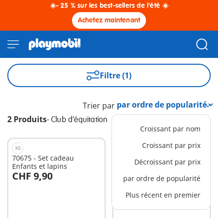
☀️- 25 % sur les best-sellers de l'été ☀️
Achetez maintenant
Filtre (1)
Trier par
2 Produits
-
Club d'équitation
Croissant par nom
Croissant par prix
XS
EXCLUSIVITÉ
XS
70675 - Set cadeau
6473 - Clôture pour Poney
Décroissant par prix
Enfants et lapins
Club
CHF 9,90
CHF 11,90
par ordre de popularité
Au panier
Plus récent en premier
Non
disponible