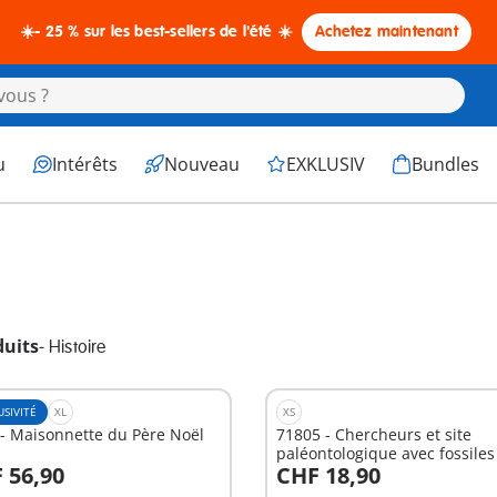
☀️- 25 % sur les best-sellers de l'été ☀️
Achetez maintenant
u
Intérêts
Nouveau
EXKLUSIV
Bundles
duits
-
Histoire
USIVITÉ
XL
XS
- Maisonnette du Père Noël
71805 - Chercheurs et site
paléontologique avec fossiles
 56,90
CHF 18,90
Au panier