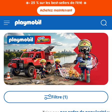
☀️- 25 % sur les best-sellers de l'été ☀️
Achetez maintenant
Filtre (1)