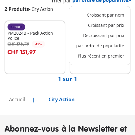
Trier par
2 Produits
-
City Action
Croissant par nom
Croissant par prix
BUNDLE
BUNDLE
PM2024B - Pack Action
PM2501B - Bundle Équipe
Décroissant par prix
Police
de Sauvetage :
Interventions Express
CHF 178,79
CHF 142,70
-15%
-15%
par ordre de popularité
Au panier
Au panier
CHF 151,97
CHF 121,29
Plus récent en premier
1 sur 1
Accueil
...
City Action
Abonnez-vous à la Newsletter et