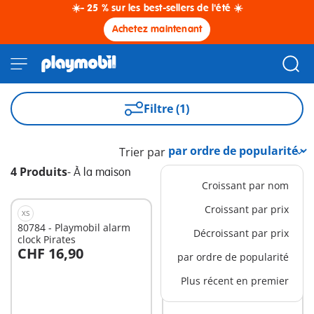
☀️- 25 % sur les best-sellers de l'été ☀️
Achetez maintenant
Filtre (1)
Trier par
4 Produits
-
À la maison
Croissant par nom
Croissant par prix
XS
80784 - Playmobil alarm
80144 - Becher: Polizei
Décroissant par prix
clock Pirates
CHF 16,90
CHF 11,90
par ordre de popularité
Au panier
Plus récent en premier
Non
disponible