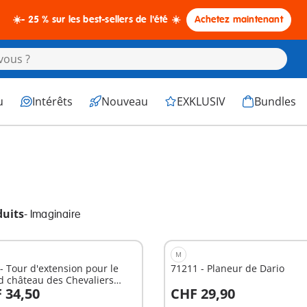
☀️- 25 % sur les best-sellers de l'été ☀️
Achetez maintenant
u
Intérêts
Nouveau
EXKLUSIV
Bundles
duits
-
Imaginaire
M
- Tour d'extension pour le
71211 - Planeur de Dario
d château des Chevaliers
 34,50
CHF 29,90
lmore
u panier