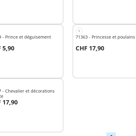
Non
disponible
S
 - Prince et déguisement
71363 - Princesse et p
 5,90
CHF 17,90
Non
nible
disponible
 - Chevalier et décorations
te
 17,90
nible