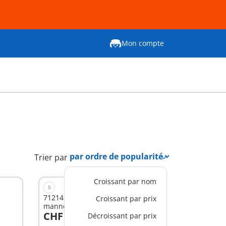
Mon compte
Trier par
Croissant par nom
S
71214 - Chevalier Novelmore et
Croissant par prix
mannequin d'entrainement
CHF 11,90
Décroissant par prix