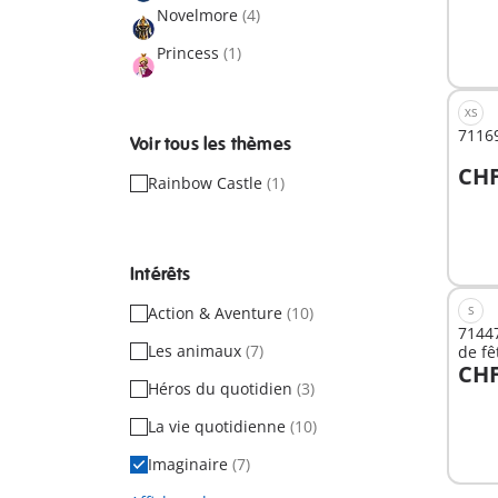
Novelmore
(4)
Princess
(1)
XS
71169
Voir tous les thèmes
CHF
Rainbow Castle
(1)
Non
dispo
Intérêts
Action & Aventure
(10)
S
71447
Les animaux
(7)
de fê
CHF
Héros du quotidien
(3)
La vie quotidienne
(10)
Non
dispo
Imaginaire
(7)