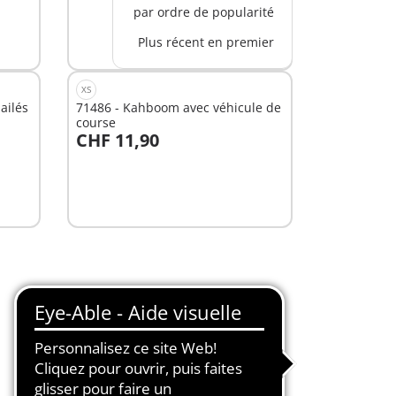
par ordre de popularité
Non
Plus récent en premier
disponible
XS
oulains ailés
71486 - Kahboom avec véhicule de
course
CHF 11,90
Non
disponible