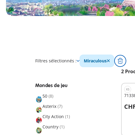
Filtres sélectionnés :
Miraculous
2 Pro
Mondes de jeu
XS
71338
50
(8)
CHF
Asterix
(7)
A
City Action
(1)
Country
(1)