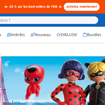
☀️- 25 % sur les best-sellers de l'été ☀️
Achetez maintenant
u
Intérêts
Nouveau
EXKLUSIV
Bundles