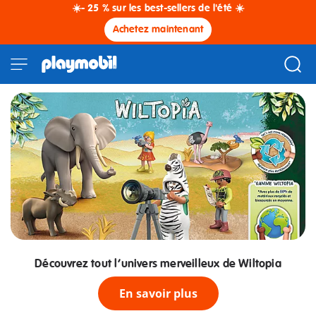
☀️- 25 % sur les best-sellers de l'été ☀️
Achetez maintenant
Découvrez tout l’univers merveilleux de Wiltopia
En savoir plus