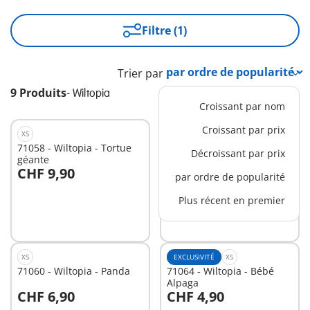
Filtre (1)
Trier par
9 Produits
-
Wiltopia
Croissant par nom
Croissant par prix
XS
S
71058 - Wiltopia - Tortue
71288 - Wiltopia - Lion de
Décroissant par prix
géante
mer
CHF 9,90
CHF 9,90
par ordre de popularité
Au panier
Plus récent en premier
Non
disponible
XS
EXCLUSIVITÉ
XS
71060 - Wiltopia - Panda
71064 - Wiltopia - Bébé
Alpaga
CHF 6,90
CHF 4,90