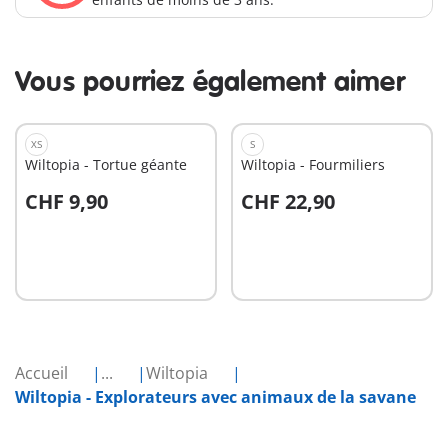
Vous pourriez également aimer
XS
S
Wiltopia - Tortue géante
Wiltopia - Fourmiliers
CHF 9,90
CHF 22,90
Au panier
Au panier
Accueil
...
Wiltopia
Wiltopia - Explorateurs avec animaux de la savane