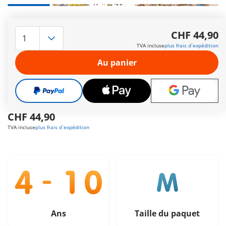
Le point d’eau est le lieu de rendez-vous de beaucoup
d’animaux de la savane. Nos petits explorateurs sont
CHF 44,90
également présents pour y observer un éléphant, un
TVA incluse
plus frais d´expédition
phacochère et une gazelle.
Autres informations
Au panier
Le délai de livraison est actuellement de 3 à 6 jours
ouvrable
Livraison gratuite à partir de CHF 99
CHF 44,90
TVA incluse
plus frais d´expédition
Ans
Taille du paquet