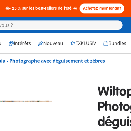
☀️- 25 % sur les best-sellers de l'été ☀️
Achetez maintenant
u
Intérêts
Nouveau
EXKLUSIV
Bundles
pia - Photographe avec déguisement et zèbres
Wiltop
Photo
dégui