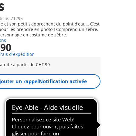
s
ticle: 71295
et son petit s’approchent du point d’eau… C’est
 pour les prendre en photo ! Comprend un zèbre,
 personnage en costume de zèbre.
ons
,90
frais d´expédition
ratuite à partir de CHF 99
jouter un rappel
Notification activée