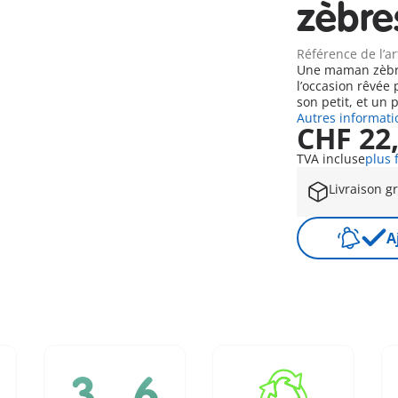
zèbre
Référence de l’ar
Une maman zèbre 
l’occasion rêvée
son petit, et un
Autres informati
CHF 22
TVA incluse
plus 
Livraison g
A