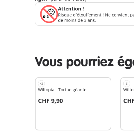
Attention !
Risque d´étouffement ! Ne convient p
de moins de 3 ans.
Vous pourriez é
XS
S
Wiltopia - Tortue géante
Wilto
CHF 9,90
CHF
Au panier
A