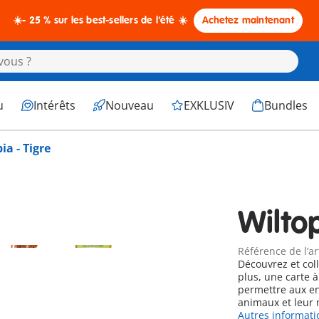
☀️- 25 % sur les best-sellers de l'été ☀️
Achetez maintenant
u
Intérêts
Nouveau
EXKLUSIV
Bundles
ia - Tigre
Wiltop
Référence de l’ar
Découvrez et col
plus, une carte 
permettre aux en
animaux et leur 
Autres informati