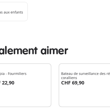
as aux enfants
galement aimer
pia - Fourmiliers
Bateau de surveillance des ré
coralliens
 22,90
CHF 69,90
u panier
Au panier