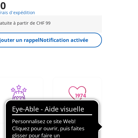
90
frais d´expédition
ratuite à partir de CHF 99
jouter un rappel
Notification activée
Jeu de rôle
Aimé depuis
créatif
1974