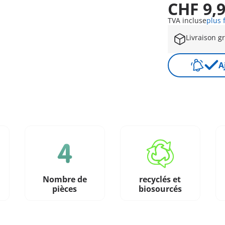
CHF 9,
TVA incluse
plus 
Livraison g
A
Nombre de
recyclés et
pièces
biosourcés