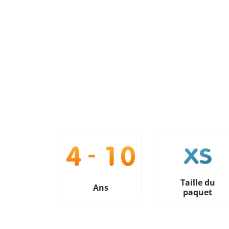
Taille du
Ans
paquet