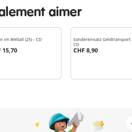
galement aimer
r im Weltall (25) - CD
Sondereinsatz Geldtransport (
CD
 15,70
CHF 8,90
u panier
Au panier