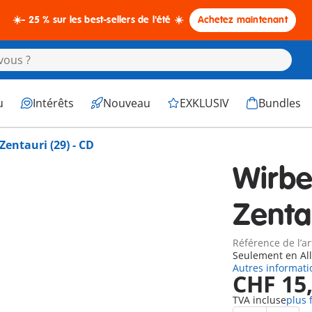
☀️- 25 % sur les best-sellers de l'été ☀️
Achetez maintenant
u
Intérêts
Nouveau
EXKLUSIV
Bundles
entauri (29) - CD
Wirbe
Zenta
Référence de l’ar
Seulement en A
Autres informati
CHF 15
TVA incluse
plus 