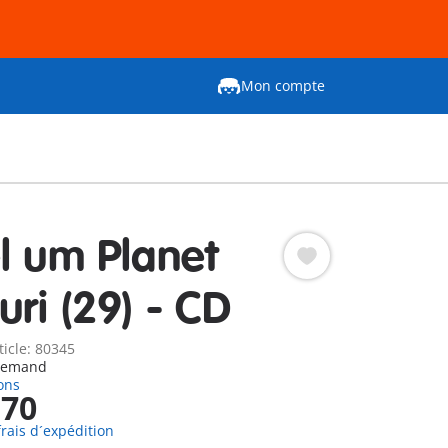
Mon compte
l um Planet
uri (29) - CD
ticle: 80345
llemand
ons
,70
frais d´expédition