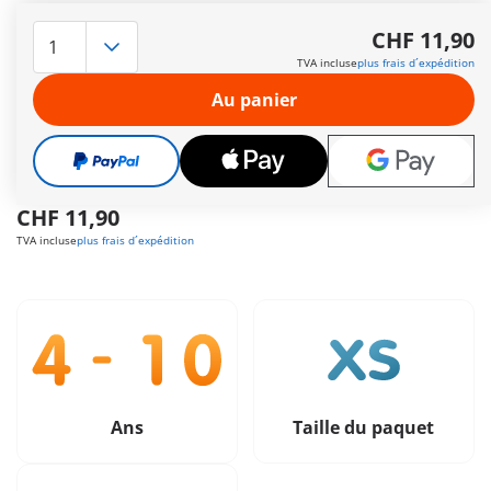
La visiteuse s’émerveille en voyant le dauphin bondir hors de
l’eau pour attraper son poisson – parfois, il réussit même à
CHF 11,90
l’attraper avec un saut spectaculaire dans les airs ! Pas facile
TVA incluse
plus frais d´expédition
de prendre la photo au bon moment !
Autres informations
Au panier
Le délai de livraison est actuellement de 3 à 6 jours
ouvrable
Livraison gratuite à partir de CHF 99
CHF 11,90
TVA incluse
plus frais d´expédition
Ans
Taille du paquet