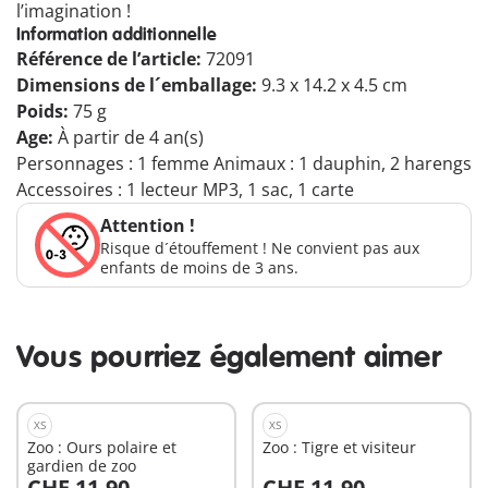
l’imagination !
Information additionnelle
Référence de l’article:
72091
Dimensions de l´emballage:
9.3 x 14.2 x 4.5 cm
Poids:
75 g
Age:
À partir de 4 an(s)
Personnages : 1 femme Animaux : 1 dauphin, 2 harengs
Accessoires : 1 lecteur MP3, 1 sac, 1 carte
Attention !
Risque d´étouffement ! Ne convient pas aux
enfants de moins de 3 ans.
Vous pourriez également aimer
XS
XS
Zoo : Ours polaire et
Zoo : Tigre et visiteur
gardien de zoo
CHF 11,90
CHF 11,90