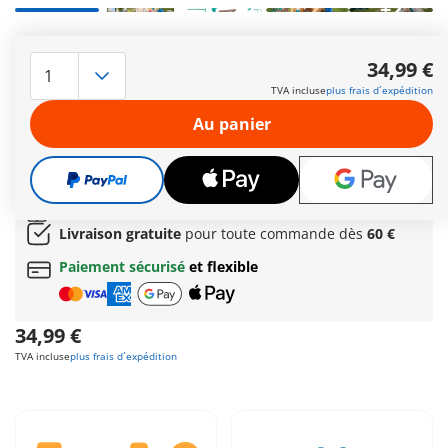
+2
Isabella, l’un des personnages principaux de l’univers Horses
of Waterfall, est une adepte des réseaux sociaux et très
34,99 €
intéressée par la mode. Au moment de la douche de Lioness,
TVA incluse
plus frais d´expédition
sa jument Lusitanien, elle s’assure de prendre beaucoup de
photos. Comprend Isabella, Lioness et un box de douche
Au panier
fonctionnel pour chevaux.
Autres informations
Le délai normal
de livraison 4 à 7 jours ouvrés
Cadeau
incroyable offert dès 35 € d’achat!
Livraison gratuite
pour toute commande dès
60 €
Paiement sécurisé
et flexible
34,99 €
TVA incluse
plus frais d´expédition