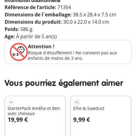
Information additionnelle
Référence de l’article:
71354
Dimensions de l´emballage:
38.5 x 28.4 x 7.5 cm
Dimensions du produit:
30.0 x 22.0 x 14.0 cm
Poids:
586 g
Age:
À partir de 5 an(s)
Attention !
Risque d´étouffement ! Ne convient pas aux
enfants de moins de 3 ans.
Vous pourriez également aimer
M
XS
StarterPack Amélia et Ben
Ellie & Sawdust
avec chevaux
19,99 €
9,99 €
Au panier
Au panier