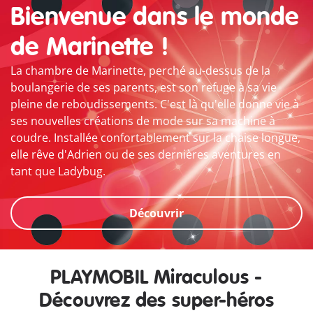
Bienvenue dans le monde
de Marinette !
La chambre de Marinette, perché au-dessus de la
boulangerie de ses parents, est son refuge à sa vie
pleine de reboudissements. C'est là qu'elle donne vie à
ses nouvelles créations de mode sur sa machine à
coudre. Installée confortablement sur la chaise longue,
elle rêve d'Adrien ou de ses dernières aventures en
tant que Ladybug.
Découvrir
PLAYMOBIL Miraculous -
Découvrez des super-héros