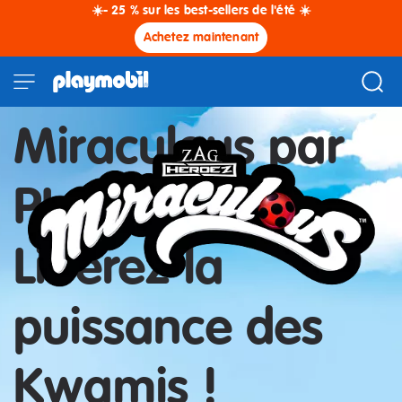
☀️- 25 % sur les best-sellers de l'été ☀️
Achetez maintenant
Miraculous par
PLAYMOBIL :
Libérez la
puissance des
Kwamis !