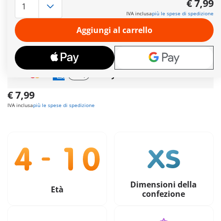
€ 7,99
spaventare i suoi amici reali con scherzi. Il costume da
IVA inclusa
più le spese di spedizione
fantasma si illumina al buio.
Ulteriori informazioni
Aggiungi al carrello
Spedizione gratuita
per ordini da
49,90€
Pagamento sicuro
e flessibile
€ 7,99
IVA inclusa
più le spese di spedizione
Dimensioni della
Età
confezione