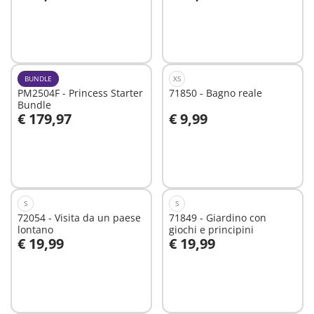
Aggiungi al carrello
Aggiungi al carrello
BUNDLE
XS
PM2504F - Princess Starter
71850 - Bagno reale
Bundle
€ 179,97
€ 9,99
Aggiungi al carrello
Aggiungi al carrello
S
S
72054 - Visita da un paese
71849 - Giardino con
lontano
giochi e principini
€ 19,99
€ 19,99
Aggiungi al carrello
Aggiungi al carrello