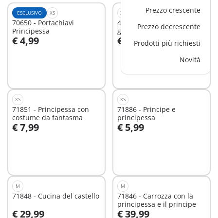
Prezzo crescente
ESCLUSIVO
XS
XL
70650 - Portachiavi
4896 - Principessa
Prezzo decrescente
Principessa
giocattolo XXL
€ 4,99
€ 59,99
Prodotti più richiesti
Aggiungi al carrello
Aggiungi al carrello
Novità
XS
XS
71851 - Principessa con
71886 - Principe e
costume da fantasma
principessa
€ 7,99
€ 5,99
Aggiungi al carrello
Aggiungi al carrello
M
M
71848 - Cucina del castello
71846 - Carrozza con la
principessa e il principe
€ 29,99
€ 39,99