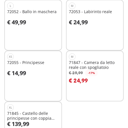
L
M
72052 - Ballo in maschera
72053 - Labirinto reale
€ 49,99
€ 24,99
Aggiungi al carrello
Aggiungi al carrello
XS
M
72055 - Principesse
71847 - Camera da letto
reale con spogliatoio
€ 14,99
€ 29,99
-17%
Aggiungi al carrello
Aggiungi al carrello
€ 24,99
XL
71845 - Castello delle
principesse con coppia
€ 139,99
reale
Aggiungi al carrello