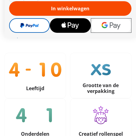
gedaan!
Meer informatie
In winkelwagen
Gratis verzending vanaf €40
15,99 €
incl. btw
plus verzendkosten
Grootte van de
Leeftijd
verpakking
Onderdelen
Creatief rollenspel