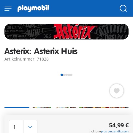
Asterix: Asterix Huis
Artikelnummer: 71828
Het lijkt erop dat Asterix een heerlijk gebraad aan het
bereiden is voor zijn vriend Obelix, terwijl Panoramix zijn
54,99 €
toverdrank brouwt om de voorraad op peil te houden voor
incl. btw
plus verzendkosten