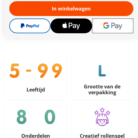
hun volgende spannende avontuur.
Meer informatie
In winkelwagen
Gratis verzending vanaf €40
54,99 €
incl. btw
plus verzendkosten
Grootte van de
Leeftijd
verpakking
Onderdelen
Creatief rollenspel