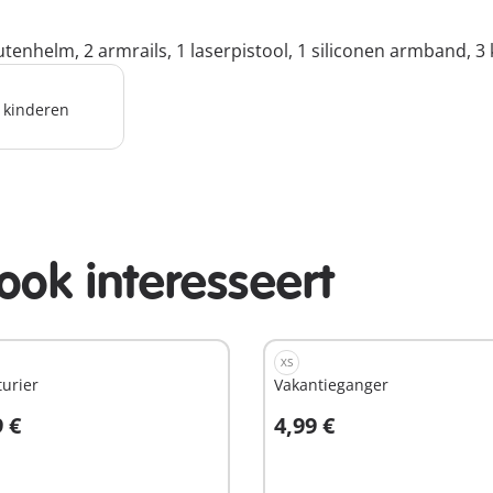
tenhelm, 2 armrails, 1 laserpistool, 1 siliconen armband, 3 
r kinderen
ook interesseert
XS
urier
Vakantieganger
9 €
4,99 €
n winkelwagen
In winkelwagen