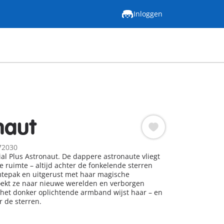
Inloggen
naut
72030
l Plus Astronaut. De dappere astronaute vliegt
e ruimte – altijd achter de fonkelende sterren
mtepak en uitgerust met haar magische
oekt ze naar nieuwe werelden en verborgen
het donker oplichtende armband wijst haar – en
r de sterren.