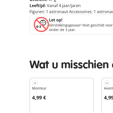
Leeftijd:
Vanaf 4 jaar/jaren
Figuren: 1 astronaut Accessoires: 1 astronau
Let op!
Verstikkingsgevaar! Niet geschikt voo
onder de 3 jaar.
Wat u misschien 
XS
XS
Monteur
Avont
4,99 €
4,9
In winkelwagen
I