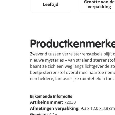
Grootte van de
Leeftijd
verpakking
Productkenmerk
Zwevend tussen verre sterrenstelsels blijft
nieuwe mysteries – van stralend sterrenstof
baant ze zich een weg langs lichtgevende s
beetje sterrenstof overal mee naartoe nemen
een heldere, fantasierijke ruimteheldin to
Bijkomende informatie
Artikelnummer:
72030
Afmetingen verpakking:
9.3 x 12.0 x 3.8 cm
Gewicht:
47 g