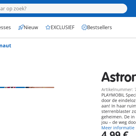
esses
Nieuw
EXCLUSIEF
Bestsellers
onaut
Astro
Artikelnummer: 
PLAYMOBIL Specia
door de eindeloz
aan! In haar rui
sterrenblaster z
geheimen. De in 
jou – de weg doo
Meer informatie
4,99 €