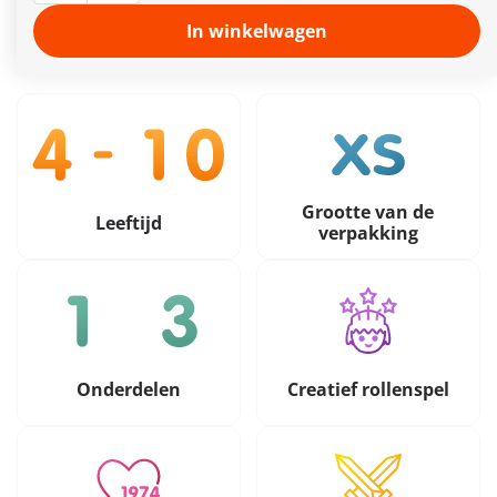
5,49 €
In winkelwagen
incl. btw
plus verzendkosten
Grootte van de
Leeftijd
verpakking
Onderdelen
Creatief rollenspel