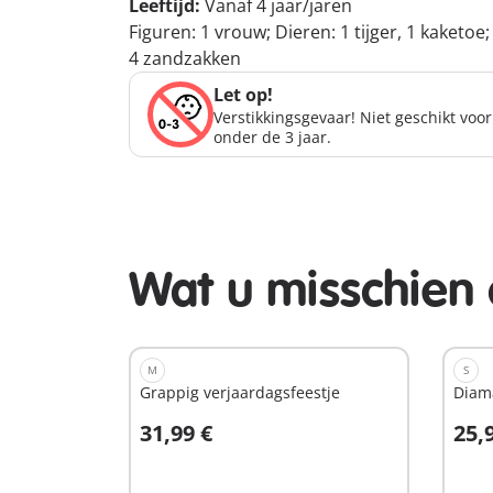
Leeftijd:
Vanaf 4 jaar/jaren
Figuren: 1 vrouw; Dieren: 1 tijger, 1 kaket
4 zandzakken
Let op!
Verstikkingsgevaar! Niet geschikt voo
onder de 3 jaar.
Wat u misschien 
M
S
Grappig verjaardagsfeestje
Diam
31,99 €
25,
In winkelwagen
I