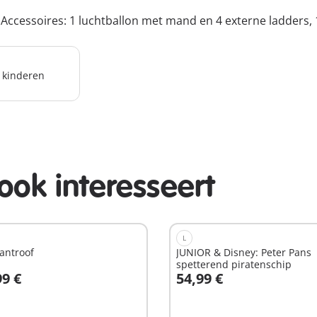
oe; Accessoires: 1 luchtballon met mand en 4 externe ladder
r kinderen
ook interesseert
L
antroof
JUNIOR & Disney: Peter Pans
spetterend piratenschip
99 €
54,99 €
n winkelwagen
In winkelwagen