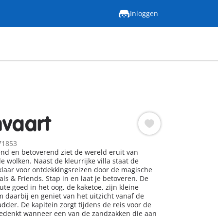
Inloggen
nvaart
71853
d en betoverend ziet de wereld eruit van
 wolken. Naast de kleurrijke villa staat de
klaar voor ontdekkingsreizen door de magische
ls & Friends. Stap in en laat je betoveren. De
oute goed in het oog, de kaketoe, zijn kleine
m daarbij en geniet van het uitzicht vanaf de
der. De kapitein zorgt tijdens de reis voor de
edenkt wanneer een van de zandzakken die aan