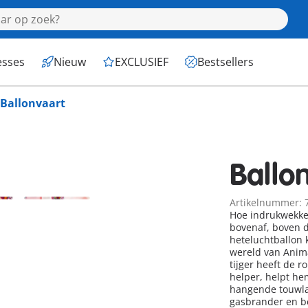
esses
Nieuw
EXCLUSIEF
Bestsellers
Ballonvaart
Ballo
Artikelnummer: 
Hoe indrukwekken
bovenaf, boven de
heteluchtballon 
wereld van Anima
tijger heeft de r
helper, helpt he
hangende touwlad
gasbrander en b