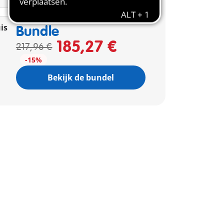
Animals and Friends
is
Bundle
185,27 €
217,96 €
-15%
Bekijk de bundel