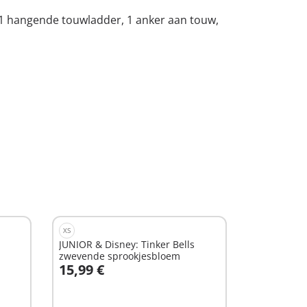
s, 1 hangende touwladder, 1 anker aan touw,
XS
JUNIOR & Disney: Tinker Bells
zwevende sprookjesbloem
15,99 €
In winkelwagen