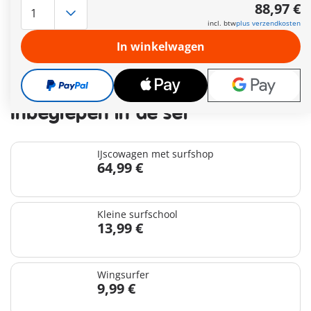
Leveringstermijn op dit moment 2 tot 4 werkdagen
88,97 €
Gratis verzending vanaf €40
incl. btw
plus verzendkosten
In winkelwagen
88,97 €
incl. btw
plus verzendkosten
Inbegrepen in de set
IJscowagen met surfshop
64,99 €
Kleine surfschool
13,99 €
Wingsurfer
9,99 €