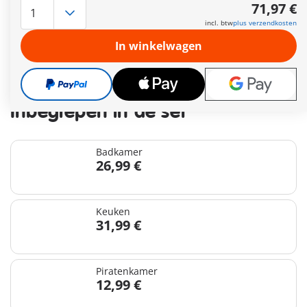
Leveringstermijn op dit moment 2 tot 4 werkdagen
71,97 €
Gratis verzending vanaf €40
incl. btw
plus verzendkosten
In winkelwagen
71,97 €
incl. btw
plus verzendkosten
Inbegrepen in de set
Badkamer
26,99 €
Keuken
31,99 €
Piratenkamer
12,99 €