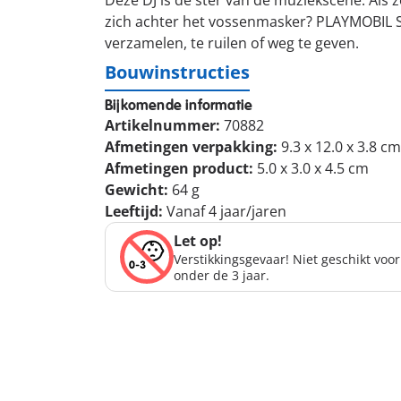
Deze DJ is de ster van de muziekscene. Als ze
zich achter het vossenmasker? PLAYMOBIL Spe
verzamelen, te ruilen of weg te geven.
Bouwinstructies
Bijkomende informatie
Artikelnummer:
70882
Afmetingen verpakking:
9.3 x 12.0 x 3.8 cm
Afmetingen product:
5.0 x 3.0 x 4.5 cm
Gewicht:
64 g
Leeftijd:
Vanaf 4 jaar/jaren
Let op!
Verstikkingsgevaar! Niet geschikt voo
onder de 3 jaar.