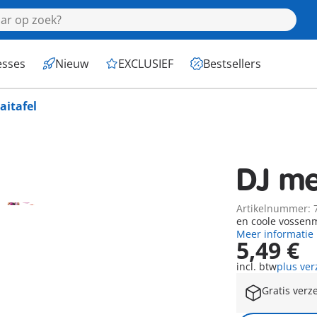
esses
Nieuw
EXCLUSIEF
Bestsellers
aitafel
DJ me
Artikelnummer: 
en coole vossen
Meer informatie
5,49 €
incl. btw
plus ve
Gratis verz