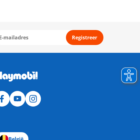
Registreer
België