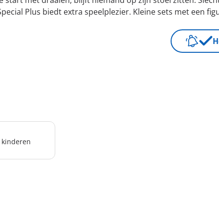
 start met draaien, blijft niemand op zijn stoel zitten. Slech
cial Plus biedt extra speelplezier. Kleine sets met een figu
H
r kinderen