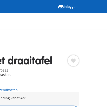
Inloggen
t draaitafel
70882
masker.
rzendkosten
ending vanaf €40