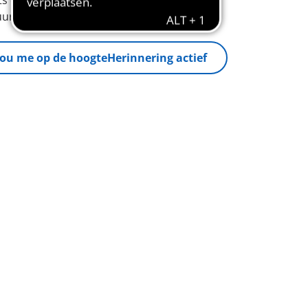
ts één ding blijft een mysterie: wie verbergt
ur en accessoires zijn ideaal om te
ou me op de hoogte
Herinnering actief