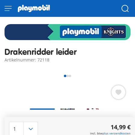
Drakenridder leider
Artikelnummer: 72118
De leider van de drakenridders trekt het land binnen – te
paard en met de vlag van zijn orde in de hand. Aan zijn zijde
14,99 €
vecht een trouwe metgezel met een zware bijl – klaar om de
incl. btw
plus verzendkosten