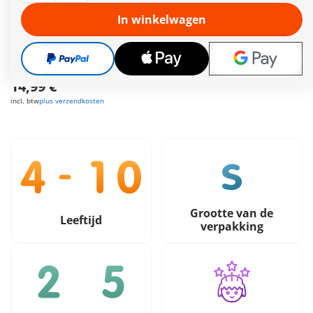
vlag van zijn leider met alle kracht te verdedigen.
Meer informatie
In winkelwagen
Leveringstermijn op dit moment 2 tot 4 werkdagen
Gratis verzending vanaf €40
14,99 €
incl. btw
plus verzendkosten
Grootte van de
Leeftijd
verpakking