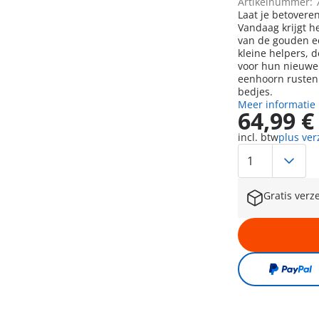
Artikelnummer: 
Laat je betovere
Vandaag krijgt h
van de gouden e
kleine helpers, de
voor hun nieuwe
eenhoorn rusten 
bedjes.
Meer informatie
64,99 €
incl. btw
plus ve
Gratis verz