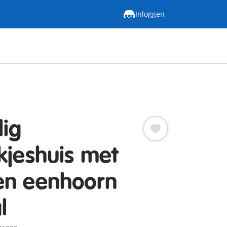
Inloggen
lig
kjeshuis met
en eenhoorn
l