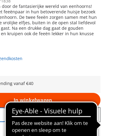
71838
n door de fantasierijke wereld van eenhoorns!
et feeënpaar in hun betoverende huisje bezoek
enhoorn. De twee feeën zorgen samen met hun
 vrolijke elfjes, buiten in de open stal liefdevol
 gast. Na een drukke dag gaat de gouden
en kruipen ook de feeën lekker in hun knusse
rzendkosten
ending vanaf €40
In winkelwagen