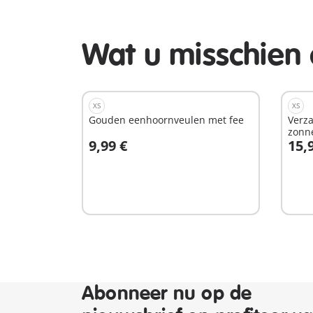
Wat u misschien 
XS
XS
Gouden eenhoornveulen met fee
Verz
zonn
9,99 €
15,
In winkelwagen
I
Abonneer nu op de