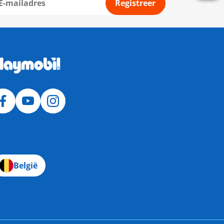
Registreer
België