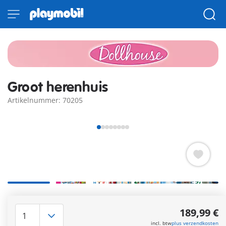
Groot herenhuis
Artikelnummer: 70205
+4
Verhuizen naar het nieuwe huis! Met dakterras,
wenteltrappen, werkende deurbel en brievenbus om te
189,99 €
openen. Perfect te combineren met de zes comfortabele
incl. btw
plus verzendkosten