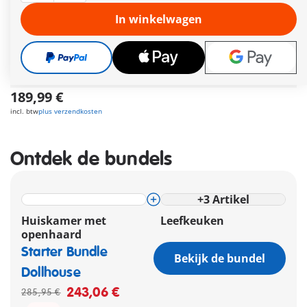
kamers voor de inrichting van art. nr. 70206 - 702011.
Afmetingen: 68 x 36 x 62 cm (LxBxH).
In winkelwagen
Meer informatie
Leveringstermijn op dit moment 2 tot 4 werkdagen
Gratis verzending vanaf €40
189,99 €
incl. btw
plus verzendkosten
Ontdek de bundels
+
3
Artikel
Huiskamer met
Leefkeuken
openhaard
Starter Bundle
Bekijk de bundel
Dollhouse
243,06 €
285,95 €