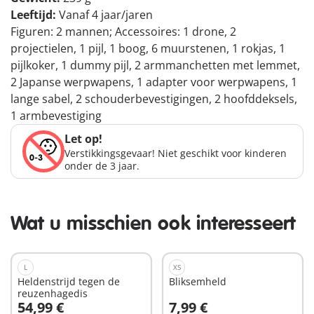
Leeftijd:
Vanaf 4 jaar/jaren
Figuren: 2 mannen; Accessoires: 1 drone, 2
projectielen, 1 pijl, 1 boog, 6 muurstenen, 1 rokjas, 1
pijlkoker, 1 dummy pijl, 2 armmanchetten met lemmet,
2 Japanse werpwapens, 1 adapter voor werpwapens, 1
lange sabel, 2 schouderbevestigingen, 2 hoofddeksels,
1 armbevestiging
Let op!
Verstikkingsgevaar! Niet geschikt voor kinderen
onder de 3 jaar.
Wat u misschien ook interesseert
L
XS
Heldenstrijd tegen de
Bliksemheld
reuzenhagedis
54,99 €
7,99 €
In winkelwagen
In winkelwagen