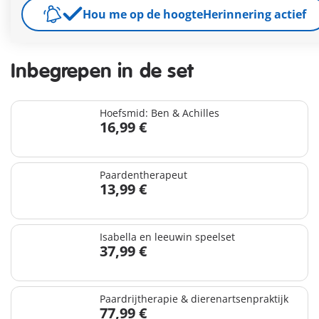
109,99 €
146,96 €
-25%
Hou me op de hoogte
Herinnering actief
incl. btw
plus verzendkosten
Inbegrepen in de set
Hoefsmid: Ben & Achilles
16,99 €
Paardentherapeut
13,99 €
Isabella en leeuwin speelset
37,99 €
Paardrijtherapie & dierenartsenpraktijk
77,99 €