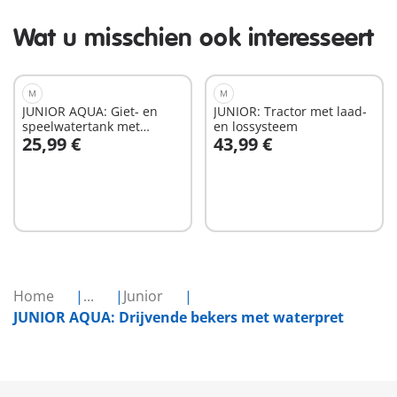
Wat u misschien ook interesseert
M
M
JUNIOR AQUA: Giet- en
JUNIOR: Tractor met laad-
speelwatertank met
en lossysteem
25,99 €
43,99 €
glijbaan
In winkelwagen
In winkelwagen
Home
...
Junior
JUNIOR AQUA: Drijvende bekers met waterpret