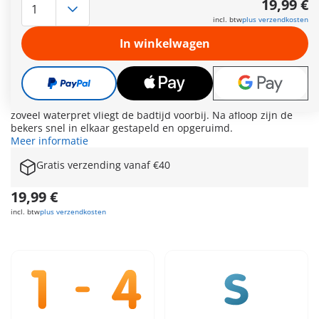
19,99 €
experimenteren. De drie drijvende bekers zorgen voor
incl. btw
plus verzendkosten
afwisselend speelplezier in het bad. Welke beker vindt je kind
het leukst? De drijvende bekers kunnen heel eenvoudig
In winkelwagen
worden samengevoegd tot een grappige trein. Het schattige
zeepaardje en de kleine babykwallen zijn moe van het
zwemmen en nemen snel plaats in de bekers. Wie heeft er al
ontdekt wat de bekers kunnen? Houd de gevulde beker
gewoon in de lucht en kijk hoe het water er weer uitkomt. Met
zoveel waterpret vliegt de badtijd voorbij. Na afloop zijn de
bekers snel in elkaar gestapeld en opgeruimd.
Meer informatie
Gratis verzending vanaf €40
19,99 €
incl. btw
plus verzendkosten