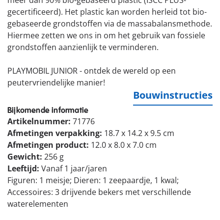
meer dan 90% bio-gebaseerd plastic (ISCC PLUS-
gecertificeerd). Het plastic kan worden herleid tot bio-
gebaseerde grondstoffen via de massabalansmethode.
Hiermee zetten we ons in om het gebruik van fossiele
grondstoffen aanzienlijk te verminderen.
PLAYMOBIL JUNIOR - ontdek de wereld op een
peutervriendelijke manier!
Bouwinstructies
Bijkomende informatie
Artikelnummer:
71776
Afmetingen verpakking:
18.7 x 14.2 x 9.5 cm
Afmetingen product:
12.0 x 8.0 x 7.0 cm
Gewicht:
256 g
Leeftijd:
Vanaf 1 jaar/jaren
Figuren: 1 meisje; Dieren: 1 zeepaardje, 1 kwal;
Accessoires: 3 drijvende bekers met verschillende
waterelementen