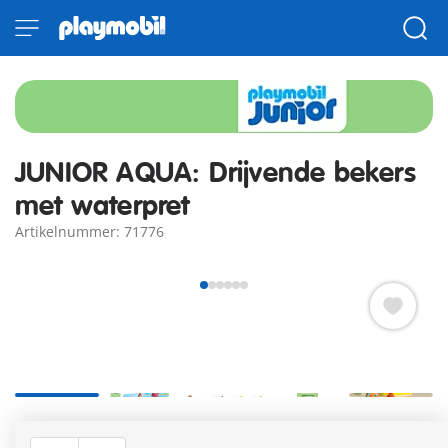
JUNIOR AQUA: Drijvende bekers
met waterpret
Artikelnummer: 71776
Toet toet! Wat drijft er in het bad? Een grappig vaartuig met
levendige waterdieren nodigt uit tot ontdekken en