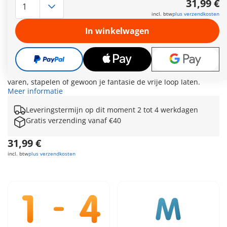
31,99 €
koers. Vaiana en de haan beleven een spannend Zuidzee-
incl. btw
plus verzendkosten
avontuur. Maar wat drijft er in het water? Wie vangt als eerste
de kleurrijke bloemen? Jouw kind maakt samen met Vaiana
In winkelwagen
het bad onveilig. De kleurrijke bloemen moeten worden
verzameld en gestapeld om een ​​bloementoren te vormen.
Met de spuit worden de bloemen omgetoverd tot leuke
spuitbloemen. Wie wordt er eerst natgespoten? Deze set
biedt veel afwisseling in de badkuip: hier kun je spetteren,
varen, stapelen of gewoon je fantasie de vrije loop laten.
Meer informatie
Leveringstermijn op dit moment 2 tot 4 werkdagen
Gratis verzending vanaf €40
31,99 €
incl. btw
plus verzendkosten