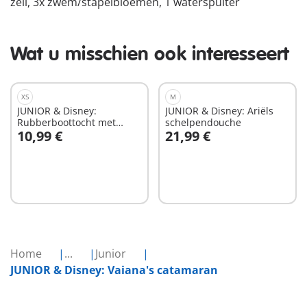
zeil, 3x zwem/stapelbloemen, 1 waterspuiter
Wat u misschien ook interesseert
XS
M
JUNIOR & Disney:
JUNIOR & Disney: Ariëls
Rubberboottocht met
schelpendouche
10,99 €
21,99 €
Teigetje
In winkelwagen
In winkelwagen
Home
...
Junior
JUNIOR & Disney: Vaiana's catamaran