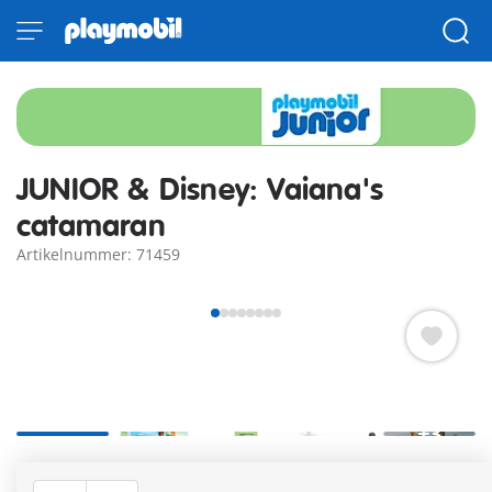
JUNIOR & Disney: Vaiana's
catamaran
Artikelnummer: 71459
+3
Land in zicht! De geweldige catamaran met een grappige
bemanning aan boord, geïnspireerd door Disney's Vaiana, zet