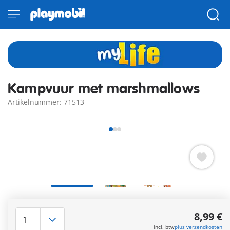
Kampvuur met marshmallows
Artikelnummer: 71513
Wie zegt dat alleen worstjes aan stokjes kunnen worden
gegrild bij het kampvuur? Opa laat zich overtuigen door zijn
8,99 €
kleindochter - marshmallows zijn ook super lekker!
incl. btw
plus verzendkosten