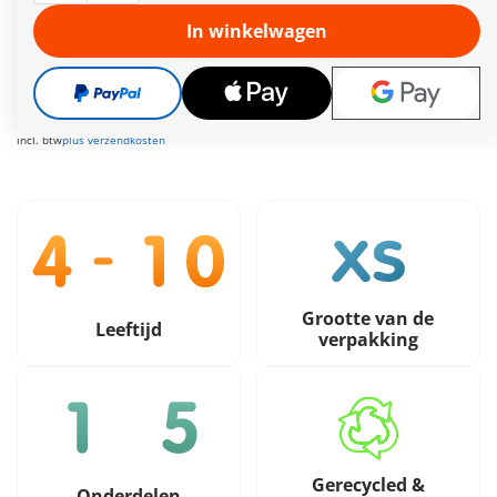
Meer informatie
In winkelwagen
Leveringstermijn op dit moment 2 tot 4 werkdagen
Gratis verzending vanaf €40
8,99 €
incl. btw
plus verzendkosten
Grootte van de
Leeftijd
verpakking
Gerecycled &
Onderdelen