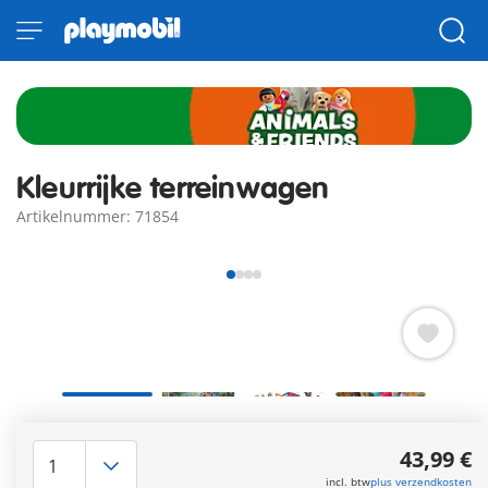
Kleurrijke terreinwagen
Artikelnummer: 71854
Dieren op de weg!​ De dierenvrienden hebben ook een
kleurrijke auto, waarin elk dier een plekje vindt voor een
43,99 €
avontuurlijke rit. De kleine pandabeer en de ringstaartmaki
incl. btw
plus verzendkosten