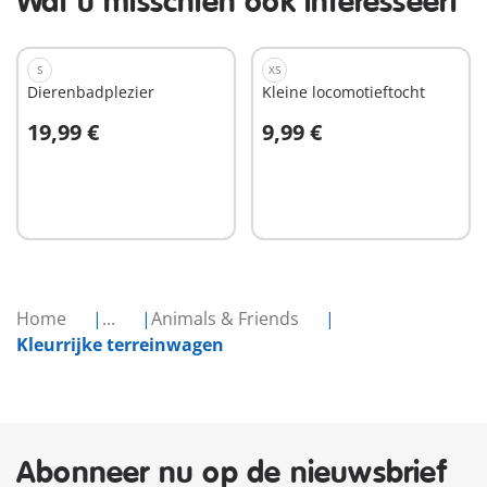
Wat u misschien ook interesseert
S
XS
Dierenbadplezier
Kleine locomotieftocht
19,99 €
9,99 €
In winkelwagen
In winkelwagen
Home
...
Animals & Friends
Kleurrijke terreinwagen
Abonneer nu op de nieuwsbrief