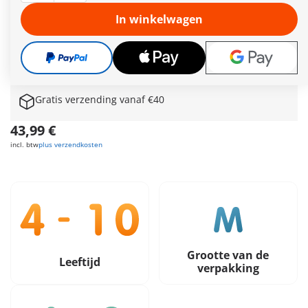
hebben het zich op de achterbank comfortabel gemaakt. De
struisvogel wacht al ongeduldig op zijn vrienden en de koala's
In winkelwagen
zitten samen met de kaketoe onder een schaduwrijk
bladerdak in de boom. De dierenvrienden kunnen niet
wachten om samen met jou op reis te gaan door de wereld
van Animals & Friends. Stap in en beleef samen veel plezier!
Meer informatie
Gratis verzending vanaf €40
43,99 €
incl. btw
plus verzendkosten
Grootte van de
Leeftijd
verpakking