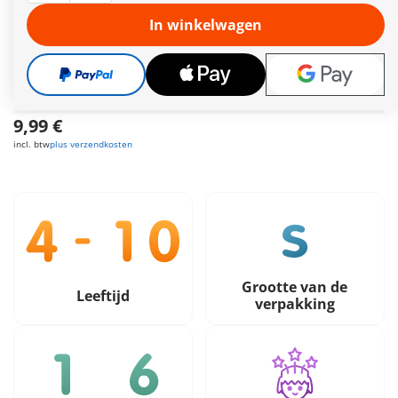
wapen van de Leeuwenridders als vlag – een symbool van
moed, gerechtigheid en kracht.
In winkelwagen
Meer informatie
Leveringstermijn op dit moment 2 tot 4 werkdagen
Gratis verzending vanaf €40
9,99 €
incl. btw
plus verzendkosten
Grootte van de
Leeftijd
verpakking