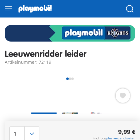
Leeuwenridder leider
Artikelnummer: 72119
Aan het hoofd van de Leeuwenorde rijdt de nobele
ridderleider de strijd in – in een glanzend harnas van goud
9,99 €
en zilver, trots op zijn witte paard. In zijn hand draagt hij het
incl. btw
plus verzendkosten