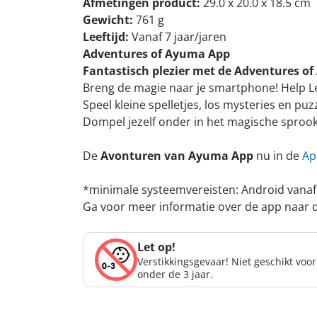
Afmetingen product:
29.0 x 20.0 x 18.5 cm
Gewicht:
761 g
Leeftijd:
Vanaf 7 jaar/jaren
Adventures of Ayuma App
Fantastisch plezier met de Adventures o
Breng de magie naar je smartphone! Help Lea
Speel kleine spelletjes, los mysteries en p
Dompel jezelf onder in het magische sproo
De
Avonturen van Ayuma App
nu in de
Ap
*minimale systeemvereisten: Android vanaf v
Ga voor meer informatie over de app naar d
Let op!
Verstikkingsgevaar! Niet geschikt voo
onder de 3 jaar.