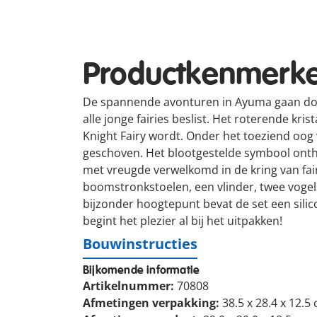
Productkenmerk
De spannende avonturen in Ayuma gaan door.
alle jonge fairies beslist. Het roterende kri
Knight Fairy wordt. Onder het toeziend oog 
geschoven. Het blootgestelde symbool onthult
met vreugde verwelkomd in de kring van fair
boomstronkstoelen, een vlinder, twee vogels
bijzonder hoogtepunt bevat de set een sili
begint het plezier al bij het uitpakken!
Bouwinstructies
Bijkomende informatie
Artikelnummer:
70808
Afmetingen verpakking:
38.5 x 28.4 x 12.5