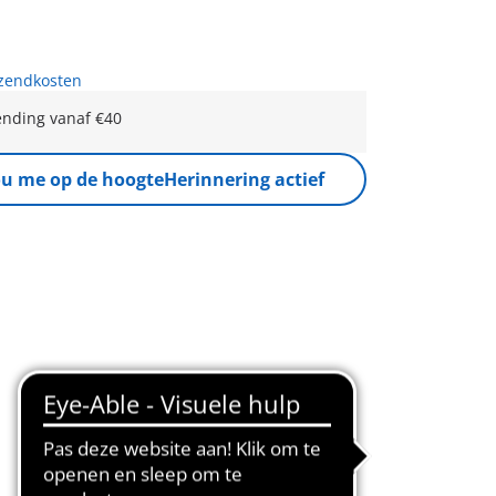
rzendkosten
ending vanaf €40
u me op de hoogte
Herinnering actief