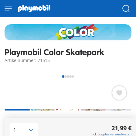
Playmobil Color Skatepark
Artikelnummer: 71515
Voeg kleur toe aan je spel met het coole PLAYMOBIL Color
Skate Park. Creatief kleurplezier met de uitwasbare stiften.
21,99 €
Meer informatie
incl. btw
plus verzendkosten