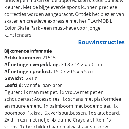
ontwerpen maken en de oppervlakken steeds opnieuw
kleuren. Met de bijgeleverde spons kunnen precieze
correcties worden aangebracht. Ontdek het plezier van
skaten en creatieve expressie met het PLAYMOBIL
Color Skate Park - een must-have voor jonge
kunstenaars!
Bouwinstructies
Bijkomende informatie
Artikelnummer:
71515
Afmetingen verpakking:
24.8 x 14.2 x 7.0 cm
Afmetingen product:
15.0 x 20.5 x 5.5 cm
Gewicht:
291 g
Leeftijd:
Vanaf 6 jaar/jaren
Figuren: 1x man met pet, 1x vrouw met pet en
schoudertas; Accessoires: 1x schans met platformdeel
en muurelement, 1x palmboom met bodemplaat, 1x
boombox, 1x krat, 5x verfspuitbussen, 1x skateboard,
2x drinken met rietje, 4x dunne Crayola stiften, 1x
spons, 1x beschilderbaar en afwasbaar stickervel