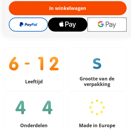
Leveringstermijn op dit moment 2 tot 4 werkdagen
In winkelwagen
Gratis verzending vanaf €40
21,99 €
incl. btw
plus verzendkosten
Grootte van de
Leeftijd
verpakking
Onderdelen
Made in Europe