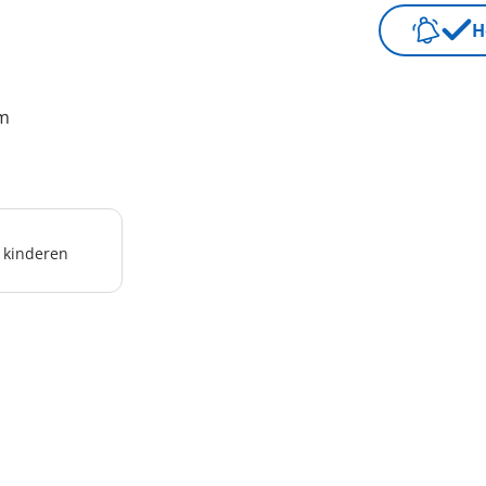
H
cm
r kinderen