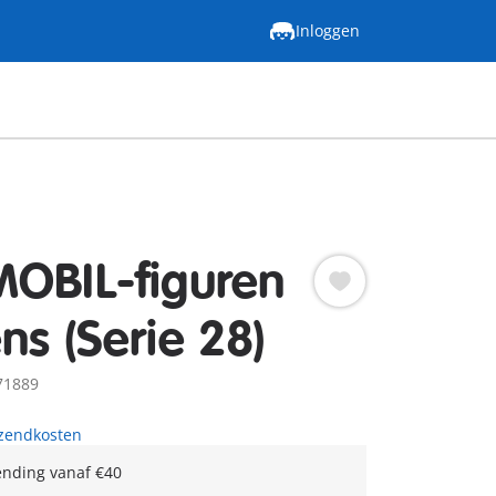
Inloggen
OBIL-figuren
ns (Serie 28)
71889
rzendkosten
ending vanaf €40