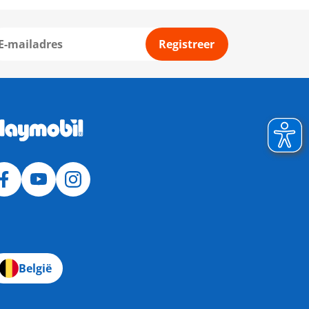
Registreer
België