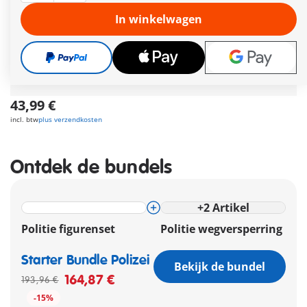
maximaal 4 figuren. Stap in en help de dienstdoende
politieagent om snelheidsovertreders op de weg tegen te
In winkelwagen
houden, ongevalslocaties veilig te stellen en bewijsmateriaal
en politiegegevens te verzamelen in het notitieboekje
Meer informatie
Gratis verzending vanaf €40
43,99 €
incl. btw
plus verzendkosten
Ontdek de bundels
+
2
Artikel
Politie figurenset
Politie wegversperring
Starter Bundle Polizei
Bekijk de bundel
164,87 €
193,96 €
-15%