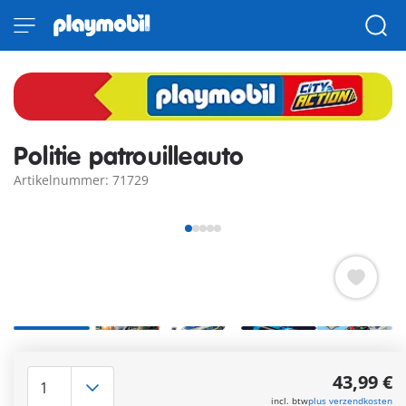
Politie patrouilleauto
Artikelnummer: 71729
Coole PLAYMOBIL politieauto met knipperend blauw licht en
geluidsmodule (1,5 V micro batterijen nodig zijn niet
43,99 €
inbegrepen bij het artikel), afneembaar dak en ruimte voor
incl. btw
plus verzendkosten