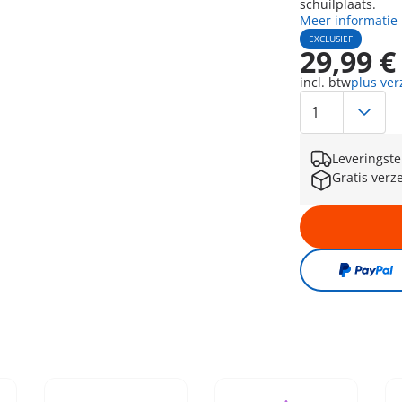
schuilplaats.
Meer informatie
EXCLUSIEF
29,99 €
incl. btw
plus ve
Leveringste
Gratis verz