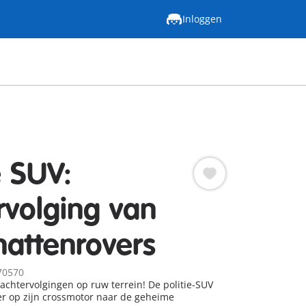
Inloggen
e SUV:
rvolging van
hattenrovers
70570
chtervolgingen op ruw terrein! De politie-SUV
ler op zijn crossmotor naar de geheime