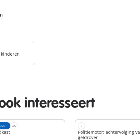
cm
r kinderen
ook interesseert
USIEF
XS
S
dkast
Politiemotor: achtervolging v
geldrover