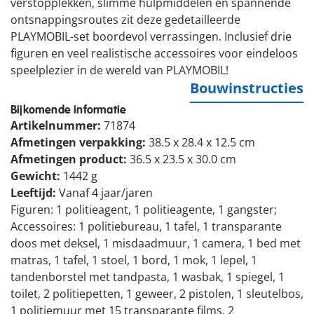
verstopplekken, slimme hulpmiddelen en spannende
ontsnappingsroutes zit deze gedetailleerde
PLAYMOBIL-set boordevol verrassingen. Inclusief drie
figuren en veel realistische accessoires voor eindeloos
speelplezier in de wereld van PLAYMOBIL!
Bouwinstructies
Bijkomende informatie
Artikelnummer:
71874
Afmetingen verpakking:
38.5 x 28.4 x 12.5 cm
Afmetingen product:
36.5 x 23.5 x 30.0 cm
Gewicht:
1442 g
Leeftijd:
Vanaf 4 jaar/jaren
Figuren: 1 politieagent, 1 politieagente, 1 gangster;
Accessoires: 1 politiebureau, 1 tafel, 1 transparante
doos met deksel, 1 misdaadmuur, 1 camera, 1 bed met
matras, 1 tafel, 1 stoel, 1 bord, 1 mok, 1 lepel, 1
tandenborstel met tandpasta, 1 wasbak, 1 spiegel, 1
toilet, 2 politiepetten, 1 geweer, 2 pistolen, 1 sleutelbos,
1 politiemuur met 15 transparante films, 2