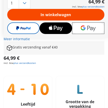
64,99 €
vastgebouwd. Naast de ingang kun je de politie helpen met
incl. btw
plus verzendkosten
het maken van de opsporingsfoto's om de dieven te pakken
en naar de gevangenis te brengen. Wat krast daar? - Oh nee,
In winkelwagen
de boef heeft met zijn lepel een uitgang achter het toilet
vrijgegraven. Maar de politieagente pakt hem snel weer. Zal
zijn tweede ontsnappingspoging lukken? Stiekem laat hij zich
aan de aan elkaar geknoopte lakens uit zijn cel naar beneden
zakken. Help de twee politieagenten om hem te pakken.
Meer informatie
Gratis verzending vanaf €40
64,99 €
incl. btw
plus verzendkosten
Grootte van de
Leeftijd
verpakking