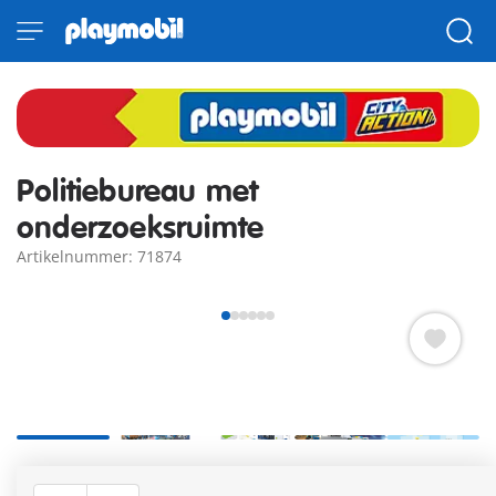
Politiebureau met
onderzoeksruimte
Artikelnummer: 71874
Het nieuwe politiebureau met opsporingsruimte kan met een
loopbrug aan het grote politiecommando worden