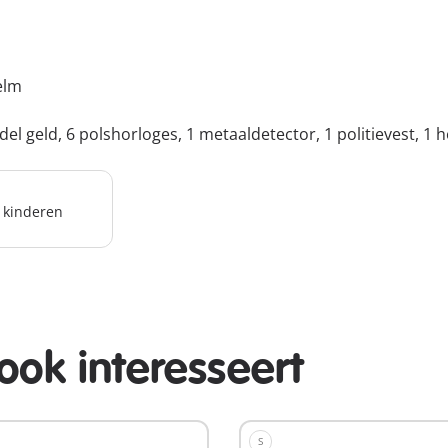
elm
ndel geld, 6 polshorloges, 1 metaaldetector, 1 politievest, 1
r kinderen
ook interesseert
S