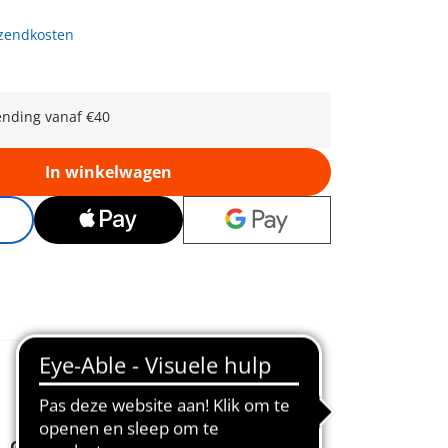
rzendkosten
ending vanaf €40
In winkelwagen
Geliefd sinds
Prikkelt de