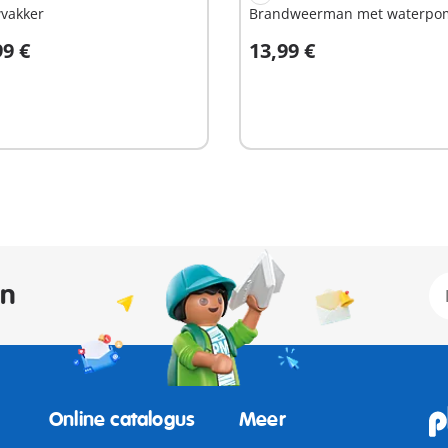
vakker
Brandweerman met waterpo
99 €
13,99 €
n winkelwagen
In winkelwagen
an
Online catalogus
Meer