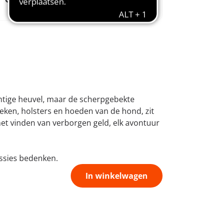
1974
fantasie
htige heuvel, maar de scherpgebekte
deken, holsters en hoeden van de hond, zit
het vinden van verborgen geld, elk avontuur
issies bedenken.
In winkelwagen