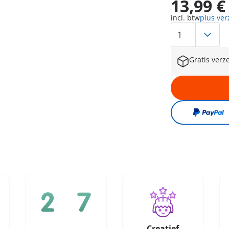
13,99 €
incl. btw
plus ve
Gratis verz
Creatief