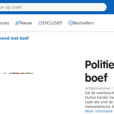
esses
Nieuw
EXCLUSIEF
Bestsellers
ehond met boef
Polit
boef
Artikelnummer: 
Zal de voortvluc
Duitse herder he
zijde die snel de
metaaldetector b
Meer informatie