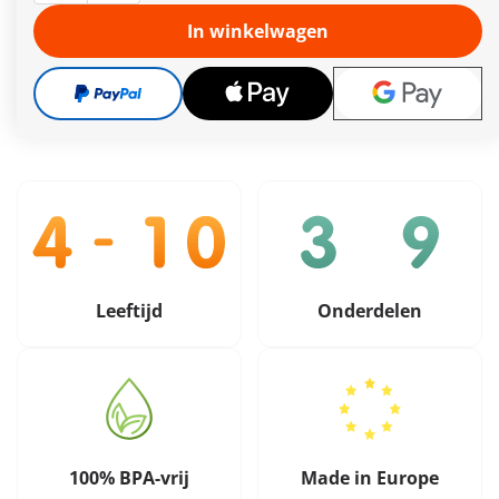
Leveringstermijn op dit moment 2 tot 4 werkdagen
In winkelwagen
Gratis verzending vanaf €40
19,99 €
incl. btw
plus verzendkosten
Leeftijd
Onderdelen
100% BPA-vrij
Made in Europe