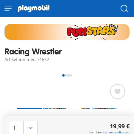
Racing Wrestler
Artikelnummer: 71632
Spannende PLAYMOBIL Funstars speelset Racing Wrestler
met één PLAYMOBIL figuur, kart en veel te gekke accessoires.
19,99 €
Meer informatie
incl. btw
plus verzendkosten