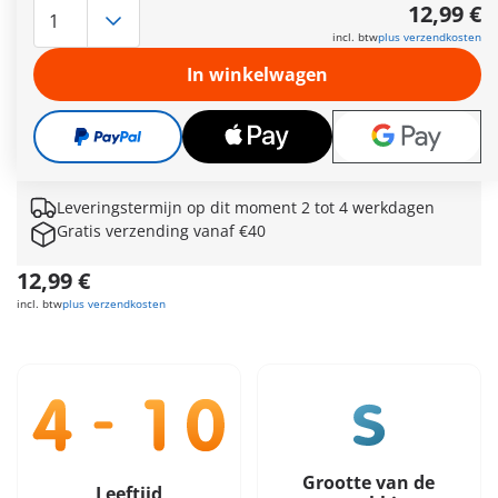
PLAYMOBIL PLUS-collectie! Deze fantastische toevoeging is de
12,99 €
perfecte keuze voor liefhebbers van de nostalgische sfeer van
incl. btw
plus verzendkosten
de Dollhouse-speelwereld. De reclamezuil biedt een stijlvolle
en praktische manier om het poppenhuis te verbeteren. Met
In winkelwagen
zijn eigentijdse ontwerp integreert de reclamezuil naadloos in
de poppenhuiswereld en creëert het een gezellige sfeer.
Breid je collectie uit met deze set en beleef onvergetelijke
speeluren in de nostalgische poppenhuisomgeving.
Meer informatie
Leveringstermijn op dit moment 2 tot 4 werkdagen
Gratis verzending vanaf €40
12,99 €
incl. btw
plus verzendkosten
Grootte van de
Leeftijd