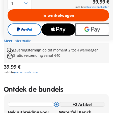
39,99 €
past perfect bij de PLAYMOBIL Horses of Waterfall
incl. btw
plus verzendkosten
paardenwereld. Met deze fantastische set kunnen de
avonturen van PLAYMOBIL-paarden nog leuker worden.
In winkelwagen
Combineer de staluitbreiding met de Waterval Ranch (71351)
om een paardenparadijs te creëren in de kinderkamer.
Gemiddeld zijn alle speelsets in de PLAYMOBIL Paarden van
Waterval wereld gemaakt van meer dan 80% gerecyclede en
biobased materialen.
Meer informatie
Leveringstermijn op dit moment 2 tot 4 werkdagen
Gratis verzending vanaf €40
39,99 €
incl. btw
plus verzendkosten
Ontdek de bundels
+
2
Artikel
Hek uitbreiding voor
Waterfall Ranch