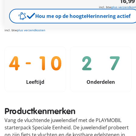
16,99
incl. btw
plus verzendkos
Gratis verzending vanaf €40
Hou me op de hoogte
Herinnering actief
16,99 €
incl. btw
plus verzendkosten
Leeftijd
Onderdelen
Productkenmerken
Vang de vluchtende juwelendief met de PLAYMOBIL
starterpack Speciale Eenheid. De juwelendief probeert
op zijn fiets te vluchten en de kostbare edelstenen in