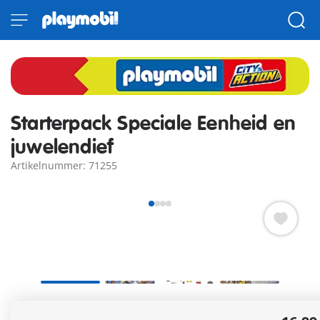
Starterpack Speciale Eenheid en
juwelendief
Artikelnummer: 71255
De politieagent achtervolgt de crimineel met zijn motor.
Meer informatie