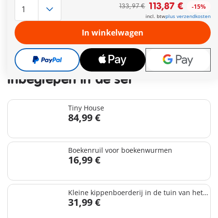
Leveringstermijn op dit moment 2 tot 4 werkdagen
113,87 €
133,97 €
-15%
Gratis verzending vanaf €40
incl. btw
plus verzendkosten
In winkelwagen
113,87 €
133,97 €
-15%
incl. btw
plus verzendkosten
Inbegrepen in de set
Tiny House
84,99 €
Boekenruil voor boekenwurmen
16,99 €
Kleine kippenboerderij in de tuin van het
31,99 €
kleine huis