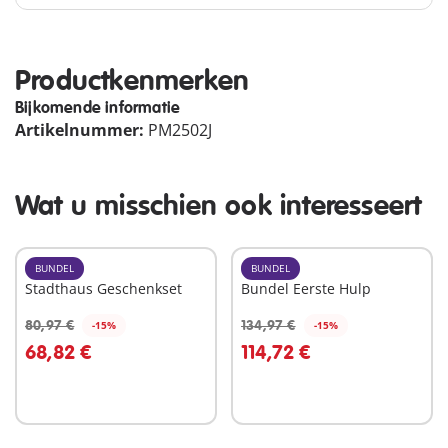
Productkenmerken
Bijkomende informatie
Artikelnummer:
PM2502J
Wat u misschien ook interesseert
BUNDEL
BUNDEL
Stadthaus Geschenkset
Bundel Eerste Hulp
80,97 €
134,97 €
-15%
-15%
In winkelwagen
In winkelwagen
68,82 €
114,72 €